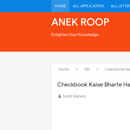
HOME
ALL APPLICATION
ALL LETTE
ANEK ROOP
Enlighten Your Knowledge
Home
SBI
Checkbook Kais
Checkbook Kaise Bharte Hai
Sumit Mahato