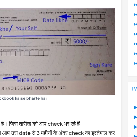
⏩
⏩
⏩
⏩
⏩
⏩
⏩
I
ckbook kaise bharte hai
.
▶
▶
 है। जिस तारीख को आप check भर रहे हैं।
▶
ो आप उस date से 3 महीनों के अंदर check का इस्तेमाल कर