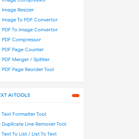
️ Image Compressor
️ Image Resizer
️ Image To PDF Convertor
️ PDF To Image Convertor
️ PDF Compressor
️ PDF Page Counter
️ PDF Merger / Splitter
️ PDF Page Reorder Tool
EXT AI TOOLS
️ Text Formatter Tool
️ Duplicate Line Remover Tool
️ Text To List / List To Text