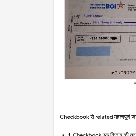
b
Checkbook से related महत्वपूर्ण जा
1.
Checkbook एक किताब की तरह हो