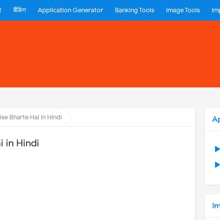
R
बैंकिंग
Application Generator
Banking Tools
Image Tools
Im
e Bharte Hai in Hindi
A
 in Hindi
▶
▶
Im