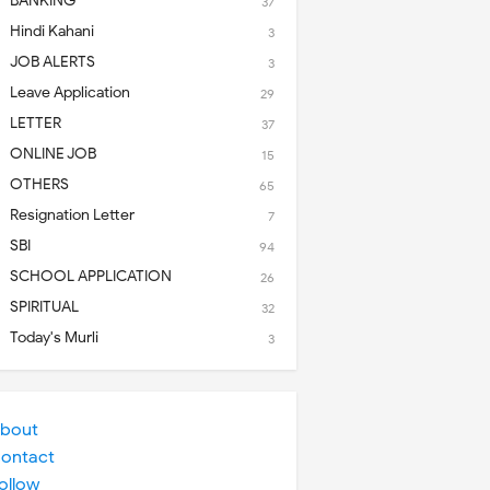
BANKING
37
Hindi Kahani
3
JOB ALERTS
3
Leave Application
29
LETTER
37
ONLINE JOB
15
OTHERS
65
Resignation Letter
7
SBI
94
SCHOOL APPLICATION
26
SPIRITUAL
32
Today's Murli
3
bout
ontact
ollow