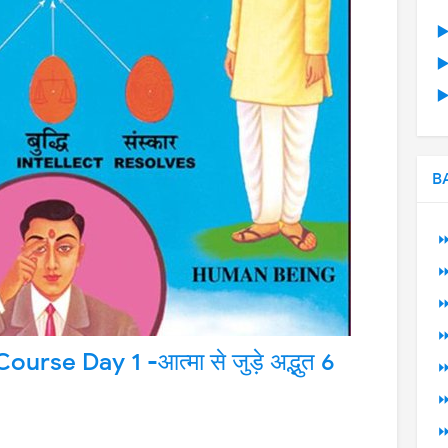
▶
▶
▶
B
⏩
⏩
⏩
⏩
rse Day 1 -आत्मा से जुड़े अद्भुत 6
⏩
⏩
⏩