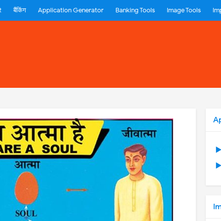
R
बैंकिंग
Application Generator
Banking Tools
Image Tools
Im
A
▶
▶
Im