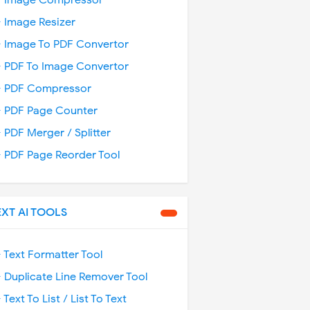
️ Image Compressor
️ Image Resizer
️ Image To PDF Convertor
️ PDF To Image Convertor
️ PDF Compressor
️ PDF Page Counter
️ PDF Merger / Splitter
️ PDF Page Reorder Tool
EXT AI TOOLS
️ Text Formatter Tool
️ Duplicate Line Remover Tool
️ Text To List / List To Text