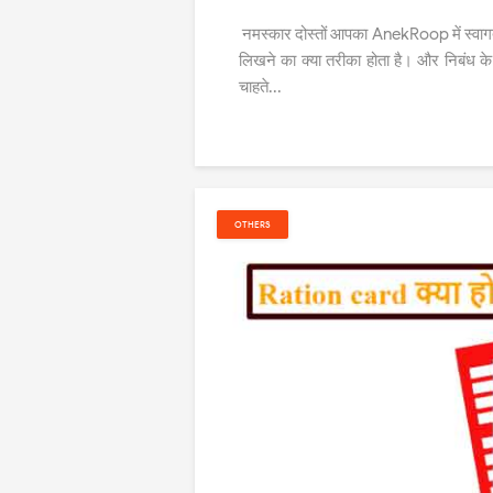
नमस्कार दोस्तों आपका AnekRoop में स्वागत ह
लिखने का क्या तरीका होता है। और निबंध के ब
चाहते...
OTHERS