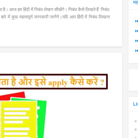
मह
ै। आज हम हिंदी में निबंध लेखन सीखेंगे। निबंध कैसे लिखते हैं निबंध
ारे में कुछ महत्वपूर्ण जानकारी जानेंगे।यदि आप हिंदी में निबंध लिखना
⏩
⏩
⏩
⏩
Li