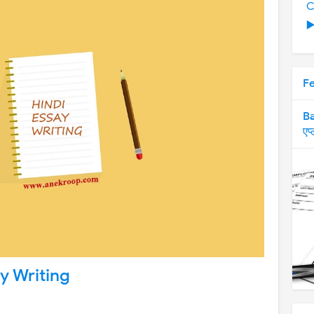
C
▶
F
Ba
एप
ay Writing