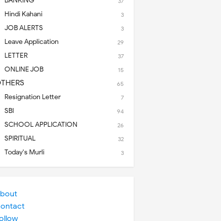
BANKING
37
Hindi Kahani
3
JOB ALERTS
3
Leave Application
29
LETTER
37
ONLINE JOB
15
THERS
65
Resignation Letter
7
SBI
94
SCHOOL APPLICATION
26
SPIRITUAL
32
Today's Murli
3
bout
ontact
ollow