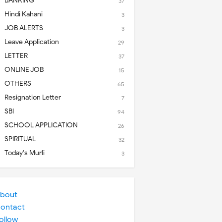
BANKING
37
Hindi Kahani
3
JOB ALERTS
3
Leave Application
29
LETTER
37
ONLINE JOB
15
OTHERS
65
Resignation Letter
7
SBI
94
SCHOOL APPLICATION
26
SPIRITUAL
32
Today's Murli
3
bout
ontact
ollow