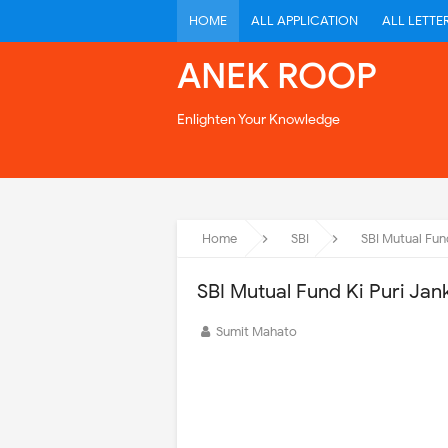
HOME
ALL APPLICATION
ALL LETTE
ANEK ROOP
Enlighten Your Knowledge
Home
SBI
SBI Mutual Fund 
SBI Mutual Fund Ki Puri Janka
Sumit Mahato