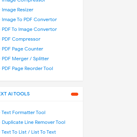
️ Image Compressor
️ Image Resizer
️ Image To PDF Convertor
️ PDF To Image Convertor
️ PDF Compressor
️ PDF Page Counter
️ PDF Merger / Splitter
️ PDF Page Reorder Tool
EXT AI TOOLS
️ Text Formatter Tool
️ Duplicate Line Remover Tool
️ Text To List / List To Text