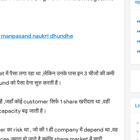
मह
।
⏩
⏩
e manpasand naukri dhundhe
⏩
⏩
ं पैसा लगा रहा था ,लेकिन उनके पास इन 3 चीजों की कमी
d को पैसा देना सुरु करती है।
ै ,जहाँ कोई customer सिर्फ 1 share खरीदता था ,वहीं
Li
apacity बढ़ जाती है।
er का risk था , जो की 1 ही company में depend था ,वह
ces ज्यादा हो जाते है क्यूंकि share market में सारी