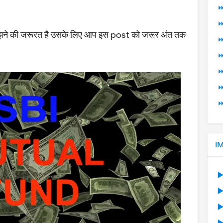
⏩
⏩
 समझने की जरूरत है उसके लिए आप इस post को जरूर अंत तक
⏩
⏩
⏩
⏩
⏩
I
▶
▶
▶