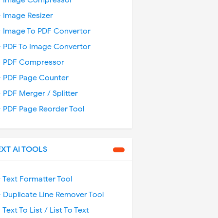
️ Image Compressor
️ Image Resizer
️ Image To PDF Convertor
️ PDF To Image Convertor
️ PDF Compressor
️ PDF Page Counter
️ PDF Merger / Splitter
️ PDF Page Reorder Tool
EXT AI TOOLS
️ Text Formatter Tool
️ Duplicate Line Remover Tool
️ Text To List / List To Text