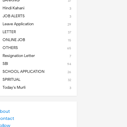
BANKING
37
Hindi Kahani
3
JOB ALERTS
3
Leave Application
29
LETTER
37
ONLINE JOB
15
OTHERS
65
Resignation Letter
7
SBI
94
SCHOOL APPLICATION
26
SPIRITUAL
32
Today's Murli
3
bout
ontact
ollow