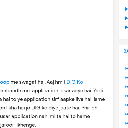
▶
▶
▶
B
⏩
⏩
roop
me swagat hai. Aaj hm (
DIG Ko
⏩
sambandh me application lekar aaye hai. Yadi
⏩
hai to ye application sirf aapke liye hai. Isme
⏩
n likha hai jo DIG ko diye jaate hai. Phir bhi
⏩
usar application nahi milta hai to hame
⏩
jaroor likhenge.