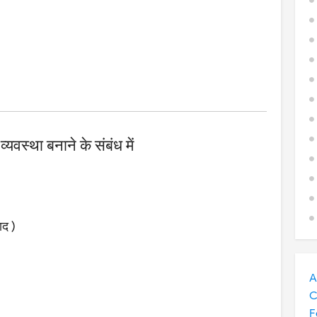
स्था बनाने के संबंध में
ाद )
A
C
F