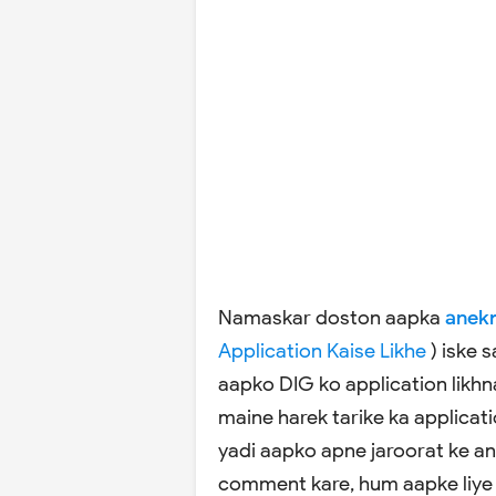
Namaskar doston aapka
anek
Application Kaise Likhe
) iske 
aapko DIG ko application likhna 
maine harek tarike ka applicatio
yadi aapko apne jaroorat ke an
comment kare, hum aapke liye 