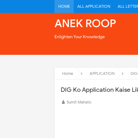
HOME
ALL APPLICATION
ALL LETTE
ANEK ROOP
Enlighten Your Knowledge
Home
APPLICATION
DIG
DIG Ko Application Kaise Li
Sumit Mahato