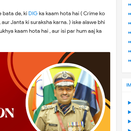
⏩
e bata de, ki
DIG
ka kaam hota hai ( Crime ko
⏩
aur Janta ki suraksha karna. ) iske alawe bhi
⏩
ukhya kaam hota hai , aur isi par hum aaj ka
⏩
⏩
⏩
⏩
I
▶
▶
▶