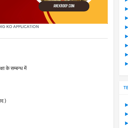
▶
▶
▶
IG KO APPLICATION
▶
▶
▶
▶
▶
के सम्बन्ध में
T
ाद )
▶
▶
▶