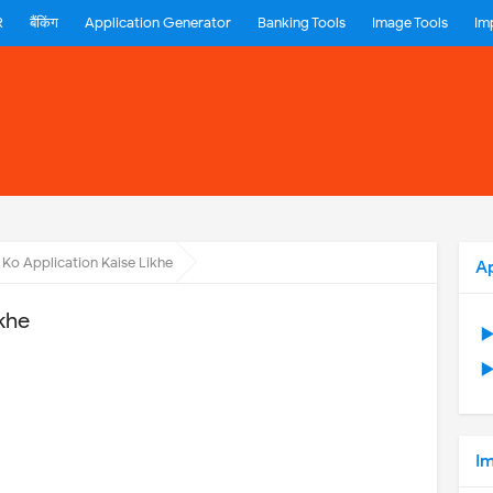
R
बैंकिंग
Application Generator
Banking Tools
Image Tools
Im
 Ko Application Kaise Likhe
A
khe
▶
▶
Im