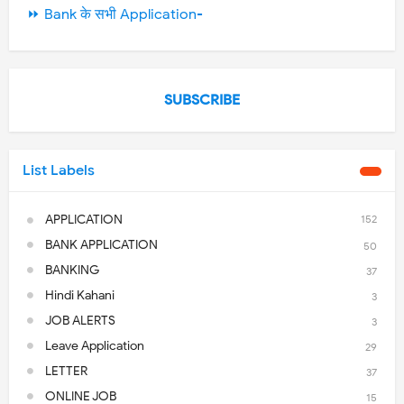
⏩ Bank के सभी Application-
SUBSCRIBE
List Labels
APPLICATION
152
BANK APPLICATION
50
BANKING
37
Hindi Kahani
3
JOB ALERTS
3
Leave Application
29
LETTER
37
ONLINE JOB
15