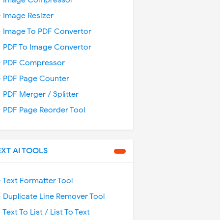
️ Image Compressor
️ Image Resizer
️ Image To PDF Convertor
️ PDF To Image Convertor
️ PDF Compressor
️ PDF Page Counter
️ PDF Merger / Splitter
️ PDF Page Reorder Tool
EXT AI TOOLS
️ Text Formatter Tool
️ Duplicate Line Remover Tool
️ Text To List / List To Text