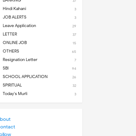
BANKING
37
Hindi Kahani
3
JOB ALERTS
3
Leave Application
29
LETTER
37
ONLINE JOB
15
OTHERS
65
Resignation Letter
7
SBI
94
SCHOOL APPLICATION
26
SPIRITUAL
32
Today's Murli
3
bout
ontact
ollow