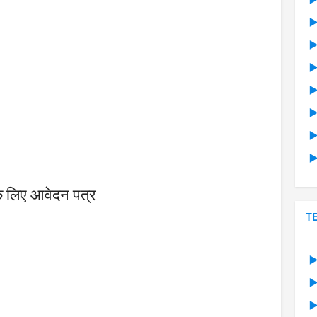
▶
▶
▶
▶
▶
▶
▶
▶
के लिए आवेदन पत्र
T
▶
▶
▶