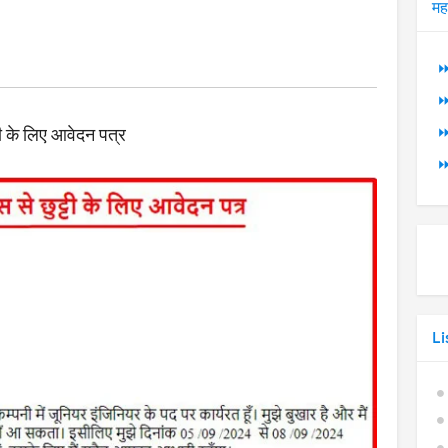
मह
⏩
⏩
⏩
ी के लिए आवेदन पत्र
⏩
Li