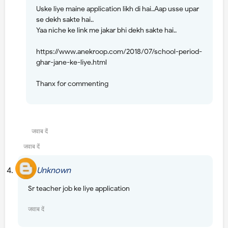
Uske liye maine application likh di hai..Aap usse upar
se dekh sakte hai..
Yaa niche ke link me jakar bhi dekh sakte hai..
https://www.anekroop.com/2018/07/school-period-
ghar-jane-ke-liye.html
Thanx for commenting
उत्तर
जवाब दें
जवाब दें
Unknown
26 जुलाई 2018 को 12:19 am बजे
Sr teacher job ke liye application
जवाब दें