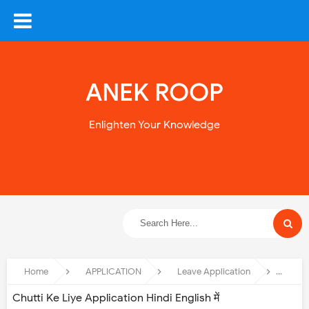
ANEK ROOP
Enlighten Your Knowledge
Home
APPLICATION
Leave Application
Chutti
Chutti Ke Liye Application Hindi English में